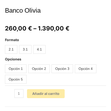
Banco Olivia
260,00
€
–
1.390,00
€
Banco
Formato
Olivia
2.1
3.1
4.1
cantidad
Opciones
Opción 1
Opción 2
Opción 3
Opción 4
Opción 5
Añadir al carrito